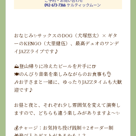
おなじみ✨サックスのDOG（犬塚悠太）× ギタ
ーのKENGO（大里健伍）、最高デュオのワンデ
イJAZZライブです♪
⛰登山帰りに冷えたビールを片手に🍺
🍽のんびり音楽を楽しみながらのお食事も👌
🎶お子さまと一緒に、ゆったりJAZZタイムも大歓
迎です♪
お昼と夜と、それぞれ少し雰囲気を変えて演奏し
ますので、どちらも違う楽しみがありますよ〜✨
💰チャージ：お気持ち投げ銭制＋2オーダー制
🎁飛び入りゲストがあるかも！？