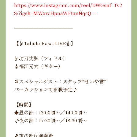
https://www.instagram.com/reel/DWGsnf_Tv2
S/?igsh=MWxrcHpnaWFtanNqcQ==
────────────
【🎻Tabula Rasa LIVE🎸】
🎻功刀丈弘（フィドル）
🎸福江元太（ギター）
🥁スペシャルゲスト：スタッフ“せいや君”
パーカッションで参戦予定♪
【時間】
☀️昼の部：13:00頃〜／14:00頃〜
🌙夜の部：17:30頃〜／18:30頃〜
🎵夜の部は演奏後、