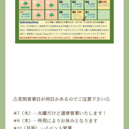
⚠️変則営業日が何日かあるのでご注意下さい⚠️
✳︎7（火）…火曜だけど通常営業いたします！
✳︎9（木）…所用によりお休みとなります
✳︎13（月㊗️）…イベント営業