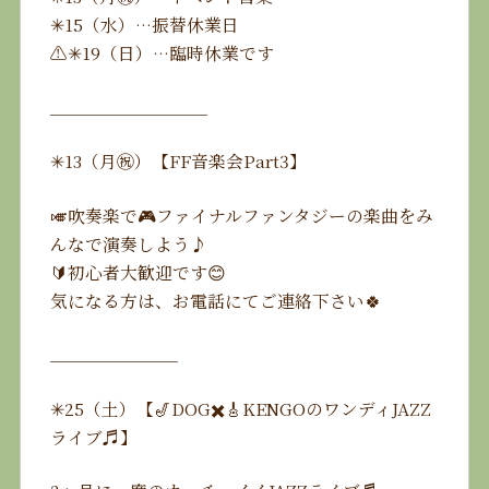
✳︎15（水）…振替休業日
⚠️✳︎19（日）…臨時休業です
________________
✳︎13（月㊗️）【FF音楽会Part3】
🎺吹奏楽で🎮ファイナルファンタジーの楽曲をみ
んなで演奏しよう♪
🔰初心者大歓迎です😊
気になる方は、お電話にてご連絡下さい🍀
_____________
✳︎25（土）【🎷DOG✖️🎸KENGOのワンディJAZZ
ライブ♬】