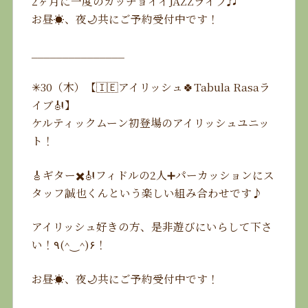
2ヶ月に一度のカッチョイイJAZZライブ♬
お昼☀️、夜🌙共にご予約受付中です！
_______________
✳︎30（木）【🇮🇪アイリッシュ🍀Tabula Rasaラ
イブ🎻】
ケルティックムーン初登場のアイリッシュユニッ
ト！
🎸ギター✖️🎻フィドルの2人➕パーカッションにス
タッフ誠也くんという楽しい組み合わせです♪
アイリッシュ好きの方、是非遊びにいらして下さ
い！٩(^‿^)۶！
お昼☀️、夜🌙共にご予約受付中です！