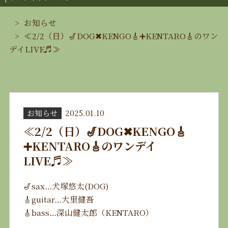
お知らせ
≪2/2（日）🎷DOG✖︎KENGO🎸➕KENTARO🎸のワン
デイLIVE♬≫
お知らせ
2025.01.10
≪2/2（日）🎷DOG✖︎KENGO🎸
➕KENTARO🎸のワンデイ
LIVE♬≫
🎷sax…犬塚悠太(DOG)
🎸guitar…大里健吾
🎸bass…深山健太郎（KENTARO）