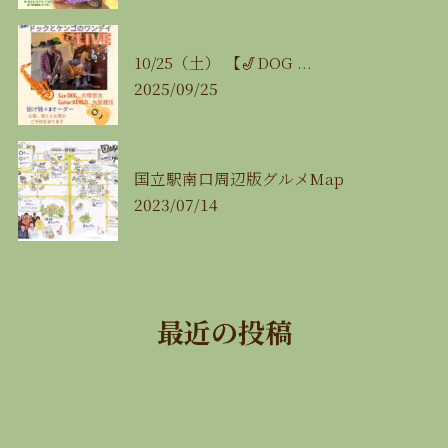
10/25（土） 【🎷DOG ...
2025/09/25
国立駅南口周辺版グルメMap
2023/07/14
最近の投稿
🍉8月の営業カレンダー🍉
2026/07/29
【8/11（火㊗️）みんな de 麻雀大会🀄️】
2026/07/29