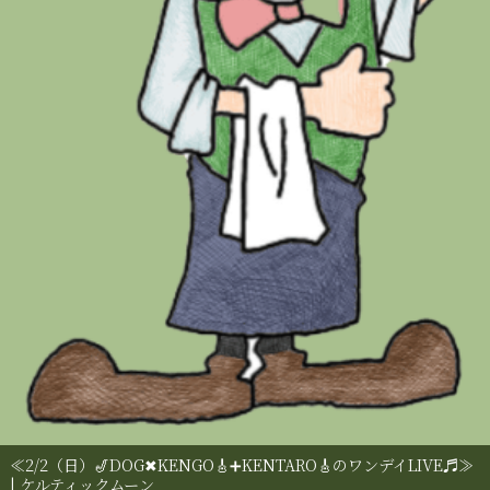
≪2/2（日）🎷DOG✖︎KENGO🎸➕KENTARO🎸のワンデイLIVE♬≫
| ケルティックムーン