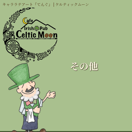
キャララテアート「てんぐ」 | ケルティックムーン
その他