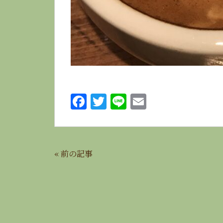
F
T
Li
E
a
w
n
m
c
it
e
ai
e
te
l
«
前の記事
b
r
o
o
k