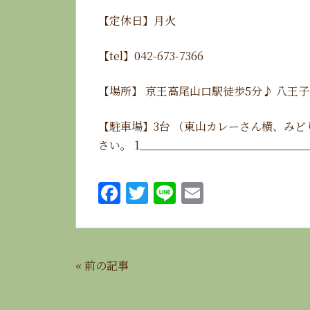
【定休日】月火
【tel】042-673-7366
【場所】 京王高尾山口駅徒歩5分♪ 八王子高
【駐車場】3台 （東山カレーさん横、みど
さい。 1
___________________________
F
T
Li
E
a
w
n
m
c
it
e
ai
e
te
l
«
前の記事
b
r
o